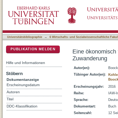
Eine ökonomisch fundierte Strategie zur Be
DSpace Repositorium (Manakin basiert)
Universitätsbibliographie
→
6 Wirtschafts- und Sozialwissenschaftliche Fakul
PUBLIKATION MELDEN
Eine ökonomisch f
Zuwanderung
Hilfe und Informationen
Autor(en):
Boock
Stöbern
Tübinger Autor(en):
Kohle
Dokumentanzeige
Boock
Erscheinungsdatum
Erscheinungsjahr:
2016
Autoren
Reihe:
IAW-Im
Titel
Sprache:
Deuts
DDC-Klassifikation
Dokumentart:
Buch
Seitenzahl:
12 Sei