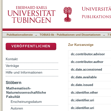
Optische Messungen der Struktur von Rydb
DSpace Repositorium (Manakin basiert)
Publikationsdienste
→
TOBIAS-lib - Publikationen und Dissertationen
→
7 
Zur Kurzanzeige
VERÖFFENTLICHEN
dc.contributor.advisor
Kontakt
dc.contributor.author
Verträge
dc.date.accessioned
Hilfe und Informationen
dc.date.available
Stöbern
dc.date.issued
Mathematisch-
Naturwissenschaftliche
dc.identifier.other
Fakultät
dc.identifier.uri
Erscheinungsdatum
dc.identifier.uri
Autoren