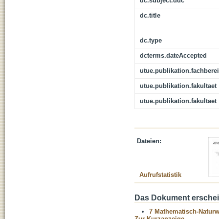
dc.subject.ddc
dc.title
dc.type
dcterms.dateAccepted
utue.publikation.fachbere
utue.publikation.fakultaet
utue.publikation.fakultaet
Dateien:
Aufrufstatistik
Das Dokument erschein
7 Mathematisch-Naturwi
Zur Kurzanzeige