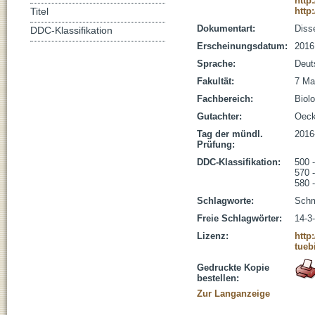
http
http
Titel
Dokumentart:
Disse
DDC-Klassifikation
Erscheinungsdatum:
2016
Sprache:
Deut
Fakultät:
7 Ma
Fachbereich:
Biolo
Gutachter:
Oecki
Tag der mündl.
2016
Prüfung:
DDC-Klassifikation:
500 
570 
580 
Schlagworte:
Schm
Freie Schlagwörter:
14-3
Lizenz:
http
tueb
Gedruckte Kopie
bestellen:
Zur Langanzeige