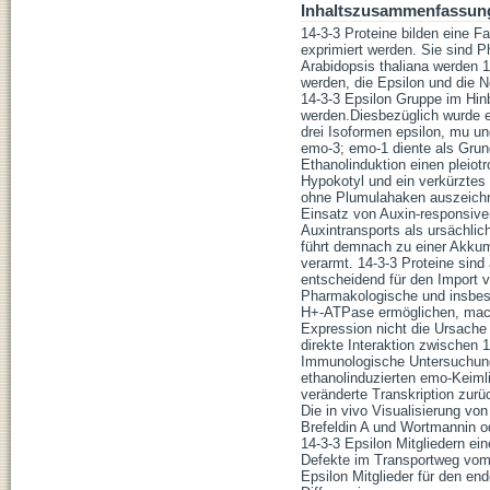
Inhaltszusammenfassun
14-3-3 Proteine bilden eine F
exprimiert werden. Sie sind Ph
Arabidopsis thaliana werden 1
werden, die Epsilon und die N
14-3-3 Epsilon Gruppe im Hinb
werden.Diesbezüglich wurde e
drei Isoformen epsilon, mu u
emo-3; emo-1 diente als Grund
Ethanolinduktion einen pleiot
Hypokotyl und ein verkürztes
ohne Plumulahaken auszeichn
Einsatz von Auxin-responsive
Auxintransports als ursächli
führt demnach zu einer Akkum
verarmt. 14-3-3 Proteine sin
entscheidend für den Import v
Pharmakologische und insbeson
H+-ATPase ermöglichen, macht
Expression nicht die Ursach
direkte Interaktion zwischen 
Immunologische Untersuchung
ethanolinduzierten emo-Keimli
veränderte Transkription zurü
Die in vivo Visualisierung von
Brefeldin A und Wortmannin o
14-3-3 Epsilon Mitgliedern e
Defekte im Transportweg vo
Epsilon Mitglieder für den en