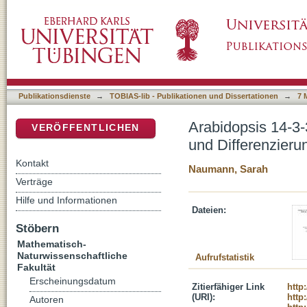
Arabidopsis 14-3-3 Epsilon-Gruppe: Ihre Be
DSpace Repositorium (Manakin basiert)
Publikationsdienste
→
TOBIAS-lib - Publikationen und Dissertationen
→
7 
Arabidopsis 14-3
VERÖFFENTLICHEN
und Differenzier
Kontakt
Naumann, Sarah
Verträge
Hilfe und Informationen
Dateien:
Stöbern
Mathematisch-
Naturwissenschaftliche
Aufrufstatistik
Fakultät
Erscheinungsdatum
Zitierfähiger Link
http
(URI):
http
Autoren