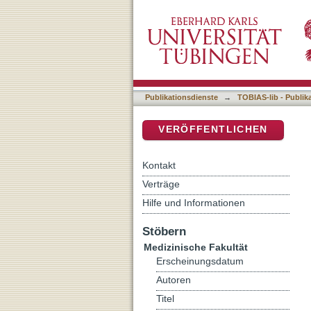
Effektivität der endoskop
DSpace Repositorium (Manakin b
Publikationsdienste
→
TOBIAS-lib - Publik
VERÖFFENTLICHEN
Kontakt
Verträge
Hilfe und Informationen
Stöbern
Medizinische Fakultät
Erscheinungsdatum
Autoren
Titel