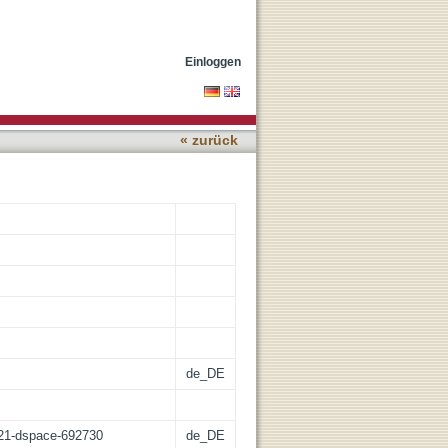
ziierten Darmstenosen
Einloggen
« zurück
de_DE
z:21-dspace-692730
de_DE