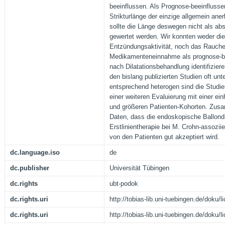
beeinflussen. Als Prognose-beeinflussen
Strikturlänge der einzige allgemein an
sollte die Länge deswegen nicht als abs
gewertet werden. Wir konnten weder di
Entzündungsaktivität, noch das Rauche
Medikamenteneinnahme als prognose-b
nach Dilatationsbehandlung identifizier
den bislang publizierten Studien oft unte
entsprechend heterogen sind die Studie
einer weiteren Evaluierung mit einer ei
und größeren Patienten-Kohorten. Zus
Daten, dass die endoskopische Ballondi
Erstlinientherapie bei M. Crohn-assoziie
von den Patienten gut akzeptiert wird.
dc.language.iso
de
dc.publisher
Universität Tübingen
dc.rights
ubt-podok
dc.rights.uri
http://tobias-lib.uni-tuebingen.de/doku
dc.rights.uri
http://tobias-lib.uni-tuebingen.de/doku