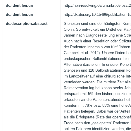
dc.identifier.uri
http://nbn-resolving.de/urn:nbn:de:bsz
dc.identifier.uri
http://dx.doi.org/10.15496/publikation-1
dc.description.abstract
Stenosen sind eine der häufigsten Kom
Crohn. So entwickelt ein Drittel der Pat
Jahren nach Diagnosestellung eine Strik
Auch nach einer Resektion oder Striktu
der Patienten innerhalb von fünf Jahre
Campbell et al. 2012). Unsere Daten be
endoskopischen Ballondilatationen hier 
Alternative darstellen. In unserer Kohor
Stenosen und 118 Ballondilatationen ko
im Langzeitverlauf eine chirurgische In
vermieden werden. Die mittlere Zeit alle
Reintervention lag bei knapp sechs Jah
entsprach mit 5% den bisher publiziert
erfassten wir die Patientenzufriedenhei
konnten mit 78% bzw. 83% eine hohe A
Patienten belegen. Dabei war der Anteil
als die Erfolgsrate (Rate der operations
Frage nach den „geeigneten“ Patienten
sollten Faktoren identifiziert werden, d