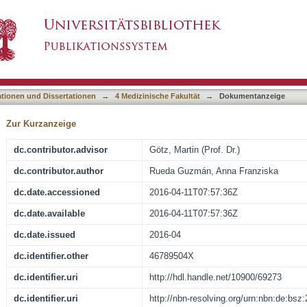
ischen Ballondilatation bei Morbus Crohn-asso
asiert)
ationen und Dissertationen
→
4 Medizinische Fakultät
→
Dokumentanzeige
Zur Kurzanzeige
dc.contributor.advisor
Götz, Martin (Prof. Dr.)
dc.contributor.author
Rueda Guzmán, Anna Franziska
dc.date.accessioned
2016-04-11T07:57:36Z
dc.date.available
2016-04-11T07:57:36Z
dc.date.issued
2016-04
dc.identifier.other
46789504X
dc.identifier.uri
http://hdl.handle.net/10900/69273
dc.identifier.uri
http://nbn-resolving.org/urn:nbn:de:bs