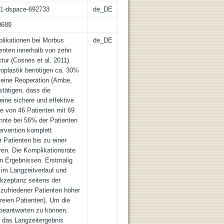
:21-dspace-692733
de_DE
0689
plikationen bei Morbus
de_DE
ienten innerhalb von zehn
tur (Cosnes et al. 2011).
roplastik benötigen ca. 30%
n eine Reoperation (Ambe,
stätigen, dass die
eine sichere und effektive
te von 46 Patienten mit 69
nnte bei 56% der Patienten
tervention komplett
r Patienten bis zu einer
ren. Die Komplikationsrate
en Ergebnissen. Erstmalig
t im Langzeitverlauf und
kzeptanz seitens der
 zufriedener Patienten höher
freien Patienten). Um die
 beantworten zu können,
ie das Langzeitergebnis