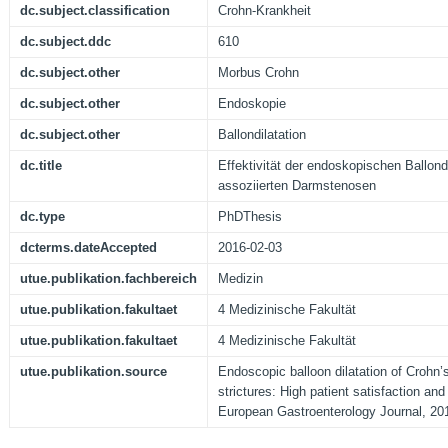
dc.subject.classification
Crohn-Krankheit
dc.subject.ddc
610
dc.subject.other
Morbus Crohn
dc.subject.other
Endoskopie
dc.subject.other
Ballondilatation
dc.title
Effektivität der endoskopischen Ballond
assoziierten Darmstenosen
dc.type
PhDThesis
dcterms.dateAccepted
2016-02-03
utue.publikation.fachbereich
Medizin
utue.publikation.fakultaet
4 Medizinische Fakultät
utue.publikation.fakultaet
4 Medizinische Fakultät
utue.publikation.source
Endoscopic balloon dilatation of Crohn’s
strictures: High patient satisfaction and
European Gastroenterology Journal, 2016