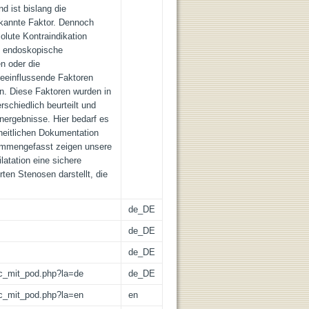
d ist bislang die
erkannte Faktor. Dennoch
olute Kontraindikation
e endoskopische
n oder die
eeinflussende Faktoren
en. Diese Faktoren wurden in
rschiedlich beurteilt und
nergebnisse. Hier bedarf es
nheitlichen Dokumentation
ammengefasst zeigen unsere
latation eine sichere
rten Stenosen darstellt, die
de_DE
de_DE
de_DE
/lic_mit_pod.php?la=de
de_DE
/lic_mit_pod.php?la=en
en