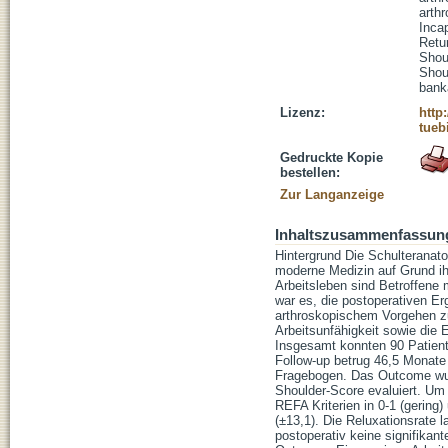
arth
Inca
Retu
Shoul
Shou
banka
Lizenz:
http
tueb
Gedruckte Kopie
bestellen:
Zur Langanzeige
Inhaltszusammenfassun
Hintergrund Die Schulteranatom
moderne Medizin auf Grund ih
Arbeitsleben sind Betroffene m
war es, die postoperativen Er
arthroskopischem Vorgehen zu 
Arbeitsunfähigkeit sowie die 
Insgesamt konnten 90 Patient
Follow-up betrug 46,5 Monate 
Fragebogen. Das Outcome wur
Shoulder-Score evaluiert. Um 
REFA Kriterien in 0-1 (gering)
(±13,1). Die Reluxationsrate 
postoperativ keine signifikan