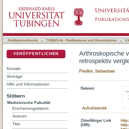
Arthroskopische versus offene Labrumrefixat
DSpace Repositorium (Manakin basiert)
Studie
Publikationsdienste
→
TOBIAS-lib - Publikationen und Dissertationen
→
4 
Arthroskopische v
VERÖFFENTLICHEN
retrospektiv verg
Kontakt
Fiedler, Sebastian
Verträge
Hilfe und Informationen
Dateien:
Stöbern
Medizinische Fakultät
Aufrufstatistik
Erscheinungsdatum
Autoren
Zitierfähiger Link
http
Titel
(URI):
http