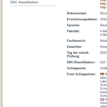
http
DDC-Klassifikation
http
http
Dokumentart:
Disse
Erscheinungsdatum:
2016
Sprache:
Deut
Fakultät:
4 Me
4 Me
Fachbereich:
Medi
Gutachter:
Ates
Tag der mündl.
2015
Prüfung:
DDC-Klassifikation:
610 
Schlagworte:
Unfal
Freie Schlagwörter:
B
labr
Labr
Schu
Schul
Insta
Schul
b
shoul
arthr