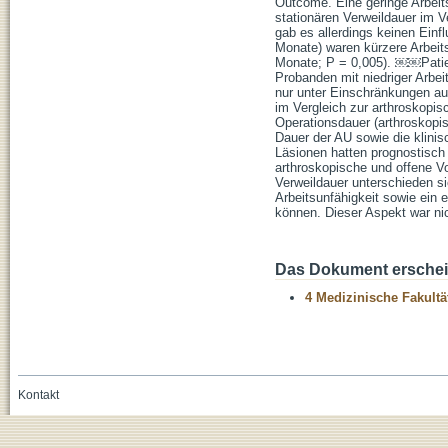
Outcome. Eine geringe Arbeits
stationären Verweildauer im V
gab es allerdings keinen Einfl
Monate) waren kürzere Arbeits
Monate; P = 0,005). ￼￼Patie
Probanden mit niedriger Arbei
nur unter Einschränkungen aus
im Vergleich zur arthroskopisc
Operationsdauer (arthroskopis
Dauer der AU sowie die klini
Läsionen hatten prognostisch
arthroskopische und offene Vo
Verweildauer unterschieden si
Arbeitsunfähigkeit sowie ein 
können. Dieser Aspekt war ni
Das Dokument erschein
4 Medizinische Fakultä
Kontakt