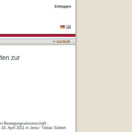
ng während der Lokomotion
Einloggen
« zurück
ten zur
en Bewegungswissenschaft :
6. April 2011 in Jena / Tobias Siebert