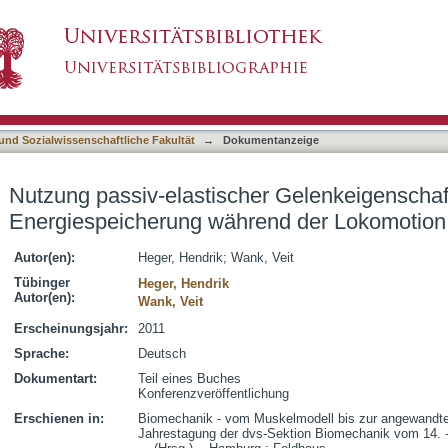
er Gelenkeigenschaften zur Energiespeicheru
asiert)
 und Sozialwissenschaftliche Fakultät
→
Dokumentanzeige
Nutzung passiv-elastischer Gelenkeigenschaf
Energiespeicherung während der Lokomotion
Autor(en):
Heger, Hendrik
;
Wank, Veit
Tübinger
Heger, Hendrik
Autor(en):
Wank, Veit
Erscheinungsjahr:
2011
Sprache:
Deutsch
Dokumentart:
Teil eines Buches
Konferenzveröffentlichung
Erschienen in:
Biomechanik - vom Muskelmodell bis zur angewandt
Jahrestagung der dvs-Sektion Biomechanik vom 14. - 1