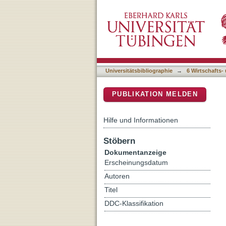
Nutzung passiv-elastisch
DSpace Repositorium (Manakin b
Universitätsbibliographie
→
6 Wirtschafts-
PUBLIKATION MELDEN
Hilfe und Informationen
Stöbern
Dokumentanzeige
Erscheinungsdatum
Autoren
Titel
DDC-Klassifikation