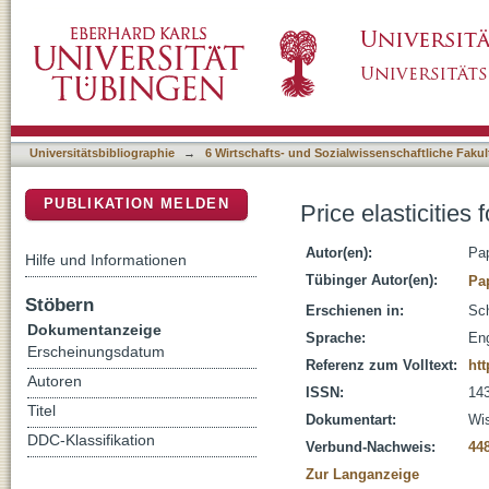
Price elasticities for hardcover and paperbac
DSpace Repositorium (Manakin basiert)
Universitätsbibliographie
→
6 Wirtschafts- und Sozialwissenschaftliche Fakul
PUBLIKATION MELDEN
Price elasticities
Autor(en):
Pap
Hilfe und Informationen
Tübinger Autor(en):
Pa
Stöbern
Erschienen in:
Sch
Dokumentanzeige
Sprache:
Eng
Erscheinungsdatum
Referenz zum Volltext:
ht
Autoren
ISSN:
14
Titel
Dokumentart:
Wis
DDC-Klassifikation
Verbund-Nachweis:
44
Zur Langanzeige