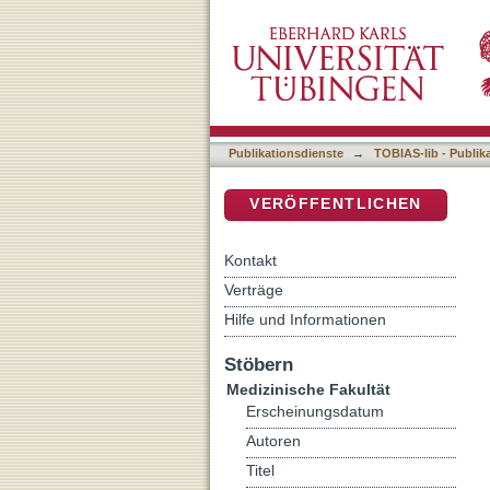
Rektumwandverschiebelapp
DSpace Repositorium (Manakin b
transsphinktären Fistel z
Publikationsdienste
→
TOBIAS-lib - Publik
VERÖFFENTLICHEN
Kontakt
Verträge
Hilfe und Informationen
Stöbern
Medizinische Fakultät
Erscheinungsdatum
Autoren
Titel