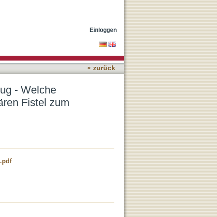
ode führt bei der
Einloggen
« zurück
ug - Welche
ären Fistel zum
.pdf