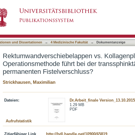
en vs. Kollagenplug - Welche Operationsmeth
asiert)
um permanenten Fistelverschluss?
ationen und Dissertationen
→
4 Medizinische Fakultät
→
Dokumentanzeige
Rektumwandverschiebelappen vs. Kollagenpl
Operationsmethode führt bei der transsphinkt
permanenten Fistelverschluss?
Strickhausen, Maximilian
Dateien:
Dr.Arbeit_finale Version_13.10.2015
1.29 MB
PDF
Aufrufstatistik
Zitierfähiger Link
http://hdl.handle.net/10900/65819