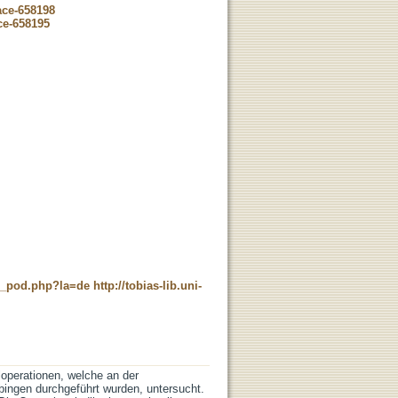
ace-658198
ce-658195
ne_pod.php?la=de
http://tobias-lib.uni-
eloperationen, welche an der
übingen durchgeführt wurden, untersucht.