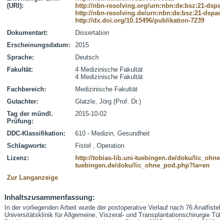
(URI):
http://nbn-resolving.org/urn:nbn:de:bsz:21-dsp
http://nbn-resolving.de/urn:nbn:de:bsz:21-dspa
http://dx.doi.org/10.15496/publikation-7239
Dokumentart:
Dissertation
Erscheinungsdatum:
2015
Sprache:
Deutsch
Fakultät:
4 Medizinische Fakultät
4 Medizinische Fakultät
Fachbereich:
Medizinische Fakultät
Gutachter:
Glatzle, Jörg (Prof. Dr.)
Tag der mündl.
2015-10-02
Prüfung:
DDC-Klassifikation:
610 - Medizin, Gesundheit
Schlagworte:
Fistel , Operation
Lizenz:
http://tobias-lib.uni-tuebingen.de/doku/lic_oh
tuebingen.de/doku/lic_ohne_pod.php?la=en
Zur Langanzeige
Inhaltszusammenfassung:
In der vorliegenden Arbeit wurde der postoperative Verlauf nach 76 Analfist
Universitätsklinik für Allgemeine, Viszeral- und Transplantationschirurgie T