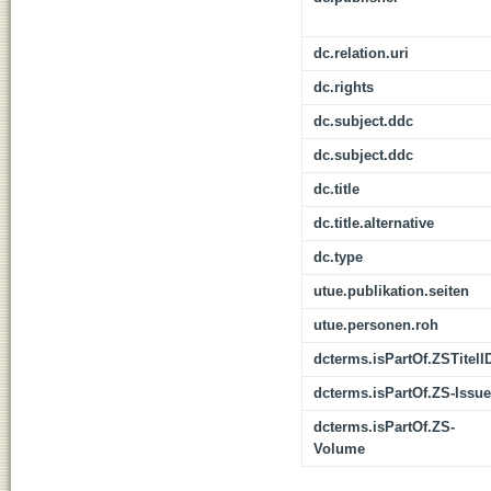
dc.relation.uri
dc.rights
dc.subject.ddc
dc.subject.ddc
dc.title
dc.title.alternative
dc.type
utue.publikation.seiten
utue.personen.roh
dcterms.isPartOf.ZSTitelI
dcterms.isPartOf.ZS-Issue
dcterms.isPartOf.ZS-
Volume