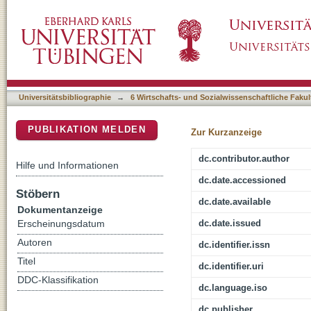
Bildung, Ausbildung und soziale Ungleichhei
DSpace Repositorium (Manakin basiert)
Universitätsbibliographie
→
6 Wirtschafts- und Sozialwissenschaftliche Fakul
PUBLIKATION MELDEN
Zur Kurzanzeige
dc.contributor.author
Hilfe und Informationen
dc.date.accessioned
Stöbern
dc.date.available
Dokumentanzeige
dc.date.issued
Erscheinungsdatum
Autoren
dc.identifier.issn
Titel
dc.identifier.uri
DDC-Klassifikation
dc.language.iso
dc.publisher