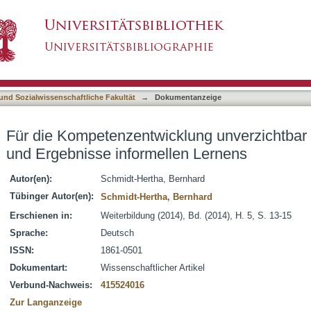
ung unverzichtbar : Lernorte, Lernweisen und
asiert)
 und Sozialwissenschaftliche Fakultät
→
Dokumentanzeige
Für die Kompetenzentwicklung unverzichtbar 
und Ergebnisse informellen Lernens
Autor(en):
Schmidt-Hertha, Bernhard
Tübinger Autor(en):
Schmidt-Hertha, Bernhard
Erschienen in:
Weiterbildung (2014), Bd. (2014), H. 5, S. 13-15
Sprache:
Deutsch
ISSN:
1861-0501
Dokumentart:
Wissenschaftlicher Artikel
Verbund-Nachweis:
415524016
Zur Langanzeige