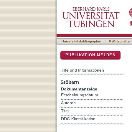
Für die Kompetenzentwickl
DSpace Repositorium (Manakin b
Lernens
Universitätsbibliographie
→
6 Wirtschafts-
PUBLIKATION MELDEN
Hilfe und Informationen
Stöbern
Dokumentanzeige
Erscheinungsdatum
Autoren
Titel
DDC-Klassifikation