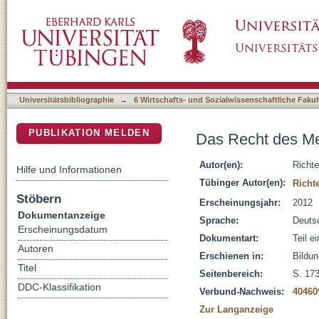
Das Recht des Menschen auf Bildung
DSpace Repositorium (Manakin basiert)
Universitätsbibliographie
→
6 Wirtschafts- und Sozialwissenschaftliche Fakul
PUBLIKATION MELDEN
Das Recht des Me
Autor(en):
Richte
Hilfe und Informationen
Tübinger Autor(en):
Richte
Stöbern
Erscheinungsjahr:
2012
Dokumentanzeige
Sprache:
Deuts
Erscheinungsdatum
Dokumentart:
Teil e
Autoren
Erschienen in:
Bildun
Titel
Seitenbereich:
S. 17
DDC-Klassifikation
Verbund-Nachweis:
40460
Zur Langanzeige