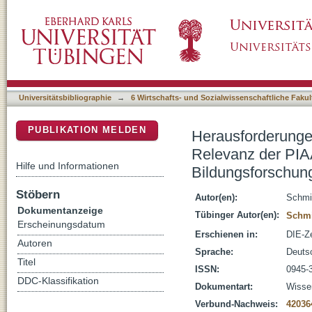
Herausforderungen für Gesellschaft und Bil
DSpace Repositorium (Manakin basiert)
Erwachsenenbildung und Bildungsforschung
Universitätsbibliographie
→
6 Wirtschafts- und Sozialwissenschaftliche Fakul
PUBLIKATION MELDEN
Herausforderungen
Relevanz der PIA
Hilfe und Informationen
Bildungsforschun
Stöbern
Autor(en):
Schmi
Dokumentanzeige
Tübinger Autor(en):
Schmi
Erscheinungsdatum
Erschienen in:
DIE-Ze
Autoren
Sprache:
Deuts
Titel
ISSN:
0945-
DDC-Klassifikation
Dokumentart:
Wissen
Verbund-Nachweis:
42036