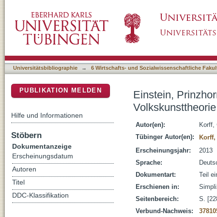
Einstein, Prinzhorn, Geist : nichtvolkskundli
DSpace Repositorium (Manakin basiert)
Zwischenkriegszeit
Universitätsbibliographie
→
6 Wirtschafts- und Sozialwissenschaftliche Fakul
PUBLIKATION MELDEN
Einstein, Prinzhor
Volkskunsttheorie
Hilfe und Informationen
Autor(en):
Korff,
Stöbern
Tübinger Autor(en):
Korff,
Dokumentanzeige
Erscheinungsjahr:
2013
Erscheinungsdatum
Sprache:
Deuts
Autoren
Dokumentart:
Teil e
Titel
Erschienen in:
Simpli
DDC-Klassifikation
Seitenbereich:
S. [22
Verbund-Nachweis:
37810