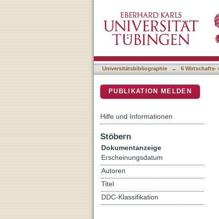
Dinge: unsäglich kultivier
DSpace Repositorium (Manakin b
Universitätsbibliographie
→
6 Wirtschafts-
PUBLIKATION MELDEN
Hilfe und Informationen
Stöbern
Dokumentanzeige
Erscheinungsdatum
Autoren
Titel
DDC-Klassifikation