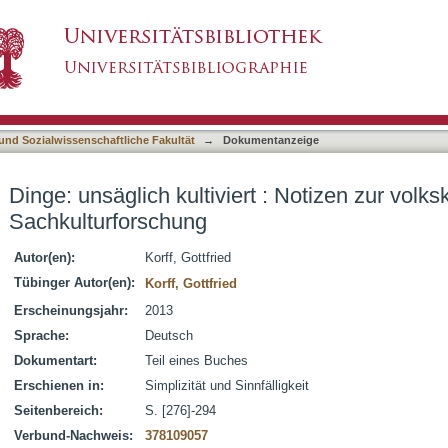
t : Notizen zur volkskundlichen Sachkulturfors
asiert)
 und Sozialwissenschaftliche Fakultät
→
Dokumentanzeige
Dinge: unsäglich kultiviert : Notizen zur volk
Sachkulturforschung
Autor(en):
Korff, Gottfried
Tübinger Autor(en):
Korff, Gottfried
Erscheinungsjahr:
2013
Sprache:
Deutsch
Dokumentart:
Teil eines Buches
Erschienen in:
Simplizität und Sinnfälligkeit
Seitenbereich:
S. [276]-294
Verbund-Nachweis:
378109057