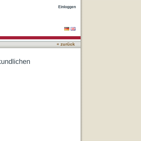
chung
Einloggen
« zurück
skundlichen