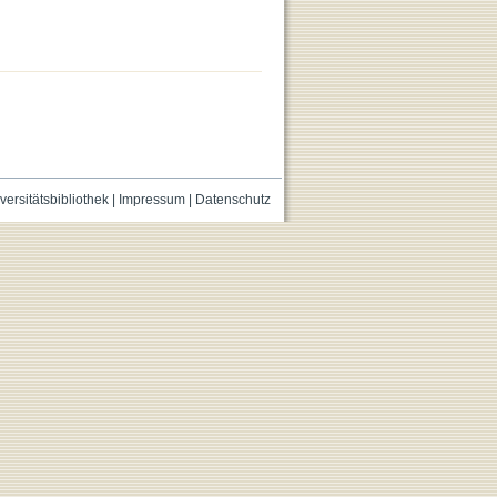
versitätsbibliothek
|
Impressum
|
Datenschutz