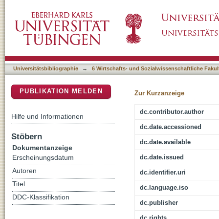
Feeling and faith : religious emotions in Ger
DSpace Repositorium (Manakin basiert)
Universitätsbibliographie
→
6 Wirtschafts- und Sozialwissenschaftliche Fakul
PUBLIKATION MELDEN
Zur Kurzanzeige
dc.contributor.author
Hilfe und Informationen
dc.date.accessioned
Stöbern
dc.date.available
Dokumentanzeige
dc.date.issued
Erscheinungsdatum
Autoren
dc.identifier.uri
Titel
dc.language.iso
DDC-Klassifikation
dc.publisher
dc.rights