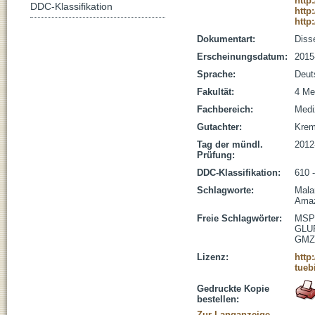
http
DDC-Klassifikation
http
http
Dokumentart:
Disse
Erscheinungsdatum:
2015
Sprache:
Deut
Fakultät:
4 Me
Fachbereich:
Medi
Gutachter:
Krems
Tag der mündl.
2012
Prüfung:
DDC-Klassifikation:
610 
Schlagworte:
Mala
Amaz
Freie Schlagwörter:
MSP
GLU
GMZ
Lizenz:
http
tueb
Gedruckte Kopie
bestellen:
Zur Langanzeige