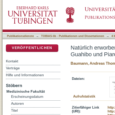
Natürlich erworbene Antikörper gegen einen 
DSpace Repositorium (Manakin basiert)
venezolanischen Amazonas
Publikationsdienste
→
TOBIAS-lib - Publikationen und Dissertationen
→
4 
Natürlich erworbe
VERÖFFENTLICHEN
Guahibo und Pia
Kontakt
Baumann, Andreas Tho
Verträge
Hilfe und Informationen
Dateien:
Stöbern
Medizinische Fakultät
Aufrufstatistik
Erscheinungsdatum
Autoren
Zitierfähiger Link
http
Titel
(URI):
http