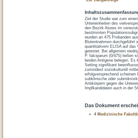
Inhaltszusammenfassun
Ziel der Studie war zum einen
Untereinheiten des vielversp
den Bezirk Atures im venezo
bestimmten Populationssubgrup
wurden an 475 Probanden aus 
Blutentnahmen durchgeführt so
quantitativem ELISA auf da
getestet. Bei allgemein niedr
P. falciparum (0/475) ließen s
beiden Antigene belegen. Es
Setting signifikant beeinflus
zumindest soziokulturell mitb
erfolgversprechend scheinen 
subklinische oder submikrosk
Antikörpern gegen die Untere
Impfkandidaten auch in der S
Das Dokument erschein
4 Medizinische Fakultä