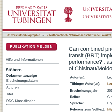
Can combined priority bus lanes, as a prepara
DSpace Repositorium (Manakin basiert)
improve public transport service performance
city of Chisinau/Moldova
Universitätsbibliographie
→
7 Mathematisch-Naturwissenschaftliche Fakultät
PUBLIKATION MELDEN
Can combined prio
transit (BRT) impl
Hilfe und Informationen
performance? : ass
of Chisinau/Mold
Stöbern
Dokumentanzeige
Autor(en):
Le
Erscheinungsdatum
Tübinger Autor(en):
Le
Autoren
Erscheinungsjahr:
20
Titel
Reihe:
Glo
DDC-Klassifikation
Sprache:
Eng
Referenz zum Volltext:
ht