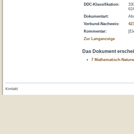
DDC-Klassifikation:
330
624
Dokumentart:
Abs
Verbund-Nachweis:
42
Kommentar:
[El
Zur Langanzeige
Das Dokument erschein
7 Mathematisch-Naturwi
Kontakt