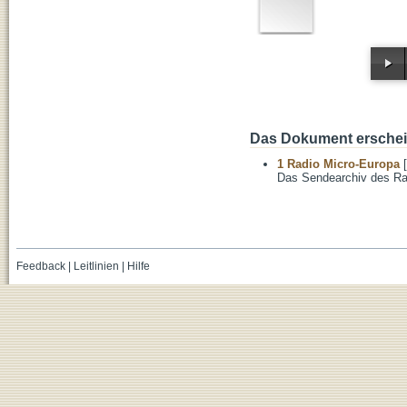
Das Dokument erschein
1 Radio Micro-Europa
[
Das Sendearchiv des Ra
Feedback
|
Leitlinien
|
Hilfe