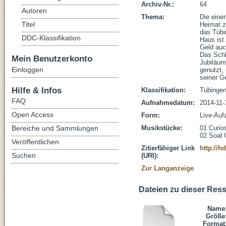
Archiv-Nr.:
64
Autoren
Thema:
Die eine
Titel
Heimat z
das Tübi
DDC-Klassifikation
Haus ist 
Geld auc
Das Schla
Mein Benutzerkonto
Jubiläum
Einloggen
genutzt,
seiner G
Hilfe & Infos
Klassifikation:
Tübinge
FAQ
Aufnahmedatum:
2014-11-
Open Access
Form:
Live-Auf
Bereiche und Sammlungen
Musikstücke:
01 Curios
02 Soal 
Veröffentlichen
Zitierfähiger Link
http://h
Suchen
(URI):
Zur Langanzeige
Dateien zu dieser Res
Name
Größe
Format