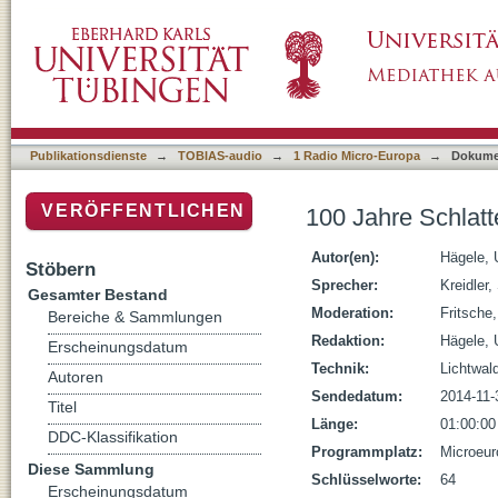
100 Jahre Schlatterhaus
Publikationsdienste
→
TOBIAS-audio
→
1 Radio Micro-Europa
→
Dokume
VERÖFFENTLICHEN
100 Jahre Schlat
Autor(en):
Hägele, 
Stöbern
Sprecher:
Kreidler,
Gesamter Bestand
Moderation:
Fritsche
Bereiche & Sammlungen
Redaktion:
Hägele, 
Erscheinungsdatum
Technik:
Lichtwald
Autoren
Sendedatum:
2014-11-
Titel
Länge:
01:00:00
DDC-Klassifikation
Programmplatz:
Microeur
Diese Sammlung
Schlüsselworte:
64
Erscheinungsdatum