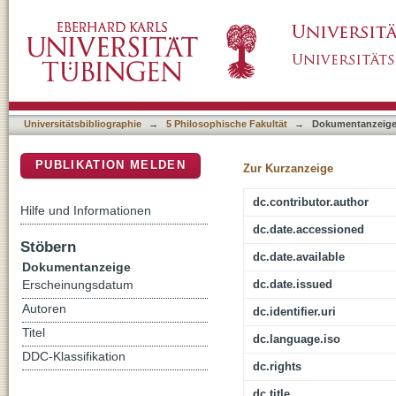
Recht und Revolution : Verfassungsstiftung
DSpace Repositorium (Manakin basiert)
Universitätsbibliographie
→
5 Philosophische Fakultät
→
Dokumentanzeig
PUBLIKATION MELDEN
Zur Kurzanzeige
dc.contributor.author
Hilfe und Informationen
dc.date.accessioned
Stöbern
dc.date.available
Dokumentanzeige
dc.date.issued
Erscheinungsdatum
Autoren
dc.identifier.uri
Titel
dc.language.iso
DDC-Klassifikation
dc.rights
dc.title