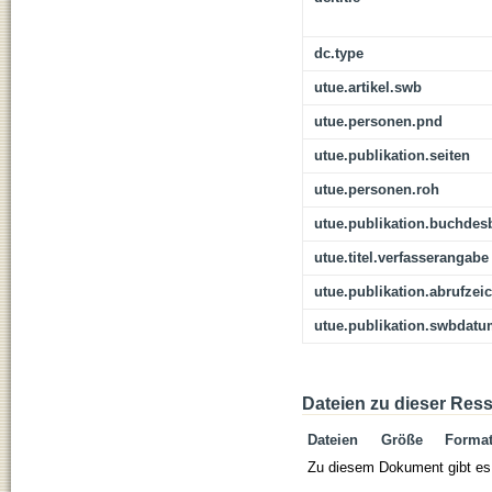
dc.type
utue.artikel.swb
utue.personen.pnd
utue.publikation.seiten
utue.personen.roh
utue.publikation.buchdes
utue.titel.verfasserangabe
utue.publikation.abrufzei
utue.publikation.swbdat
Dateien zu dieser Res
Dateien
Größe
Forma
Zu diesem Dokument gibt es 