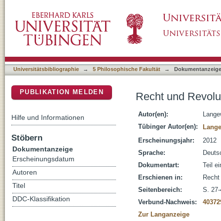
Recht und Revolution : Verfassungsstiftung
DSpace Repositorium (Manakin basiert)
Universitätsbibliographie
→
5 Philosophische Fakultät
→
Dokumentanzeig
PUBLIKATION MELDEN
Recht und Revolut
Autor(en):
Lange
Hilfe und Informationen
Tübinger Autor(en):
Lange
Stöbern
Erscheinungsjahr:
2012
Dokumentanzeige
Sprache:
Deuts
Erscheinungsdatum
Dokumentart:
Teil e
Autoren
Erschienen in:
Recht 
Titel
Seitenbereich:
S. 27-
DDC-Klassifikation
Verbund-Nachweis:
40372
Zur Langanzeige