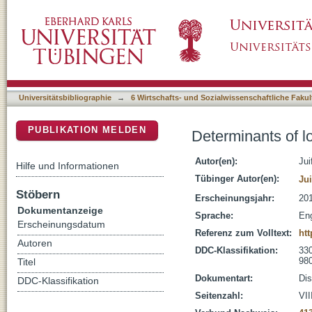
Determinants of long-run human capital forma
DSpace Repositorium (Manakin basiert)
Universitätsbibliographie
→
6 Wirtschafts- und Sozialwissenschaftliche Fakul
PUBLIKATION MELDEN
Determinants of l
Autor(en):
Jui
Hilfe und Informationen
Tübinger Autor(en):
Jui
Stöbern
Erscheinungsjahr:
20
Dokumentanzeige
Sprache:
Eng
Erscheinungsdatum
Referenz zum Volltext:
ht
Autoren
DDC-Klassifikation:
330
98
Titel
Dokumentart:
Dis
DDC-Klassifikation
Seitenzahl:
VII