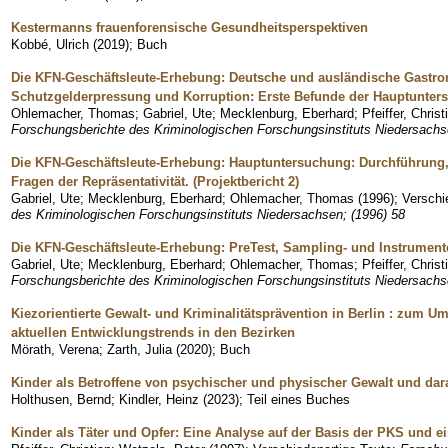
Kestermanns frauenforensische Gesundheitsperspektiven
Kobbé, Ulrich
(
2019
)
;
Buch
Die KFN-Geschäftsleute-Erhebung: Deutsche und ausländische Gastro
Schutzgelderpressung und Korruption: Erste Befunde der Hauptuntersu
Ohlemacher, Thomas
;
Gabriel, Ute
;
Mecklenburg, Eberhard
;
Pfeiffer, Christ
Forschungsberichte des Kriminologischen Forschungsinstituts Niedersachs
Die KFN-Geschäftsleute-Erhebung: Hauptuntersuchung: Durchführung
Fragen der Repräsentativität. (Projektbericht 2)
Gabriel, Ute
;
Mecklenburg, Eberhard
;
Ohlemacher, Thomas
(
1996
)
;
Verschi
des Kriminologischen Forschungsinstituts Niedersachsen; (1996) 58
Die KFN-Geschäftsleute-Erhebung: PreTest, Sampling- und Instrumente
Gabriel, Ute
;
Mecklenburg, Eberhard
;
Ohlemacher, Thomas
;
Pfeiffer, Christ
Forschungsberichte des Kriminologischen Forschungsinstituts Niedersachs
Kiezorientierte Gewalt- und Kriminalitätsprävention in Berlin : zum 
aktuellen Entwicklungstrends in den Bezirken
Mörath, Verena
;
Zarth, Julia
(
2020
)
;
Buch
Kinder als Betroffene von psychischer und physischer Gewalt und da
Holthusen, Bernd
;
Kindler, Heinz
(
2023
)
;
Teil eines Buches
Kinder als Täter und Opfer: Eine Analyse auf der Basis der PKS und e