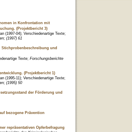
nomen in Konfrontation mit
chung. (Projektbericht 3)
ian
(
1997-04
)
;
Verschiedenartige Texte
;
en; (1997) 61
, Stichprobenbeschreibung und
edenartige Texte
;
Forschungsberichte
ntwicklung. (Projektbericht 1)
ian
(
1995-11
)
;
Verschiedenartige Texte
;
en; (1995) 50
Umsetzungsstand der Förderung und
rauf bezogene Prävention
iner repräsentativen Opferbefragung