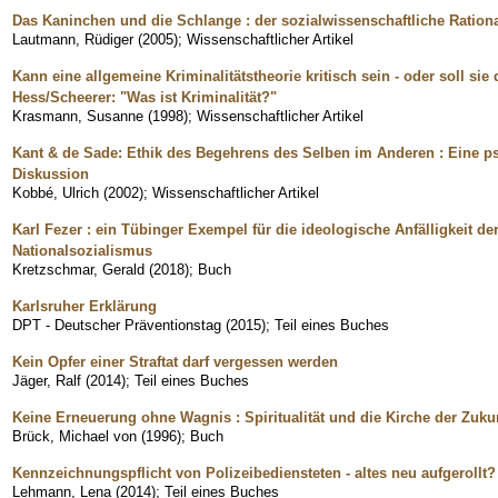
Das Kaninchen und die Schlange : der sozialwissenschaftliche Ration
Lautmann, Rüdiger
(
2005
)
;
Wissenschaftlicher Artikel
Kann eine allgemeine Kriminalitätstheorie kritisch sein - oder soll si
Hess/Scheerer: "Was ist Kriminalität?"
Krasmann, Susanne
(
1998
)
;
Wissenschaftlicher Artikel
Kant & de Sade: Ethik des Begehrens des Selben im Anderen : Eine p
Diskussion
Kobbé, Ulrich
(
2002
)
;
Wissenschaftlicher Artikel
Karl Fezer : ein Tübinger Exempel für die ideologische Anfälligkeit de
Nationalsozialismus
Kretzschmar, Gerald
(
2018
)
;
Buch
Karlsruher Erklärung
DPT - Deutscher Präventionstag
(
2015
)
;
Teil eines Buches
Kein Opfer einer Straftat darf vergessen werden
Jäger, Ralf
(
2014
)
;
Teil eines Buches
Keine Erneuerung ohne Wagnis : Spiritualität und die Kirche der Zuku
Brück, Michael von
(
1996
)
;
Buch
Kennzeichnungspflicht von Polizeibediensteten - altes neu aufgerollt?
Lehmann, Lena
(
2014
)
;
Teil eines Buches