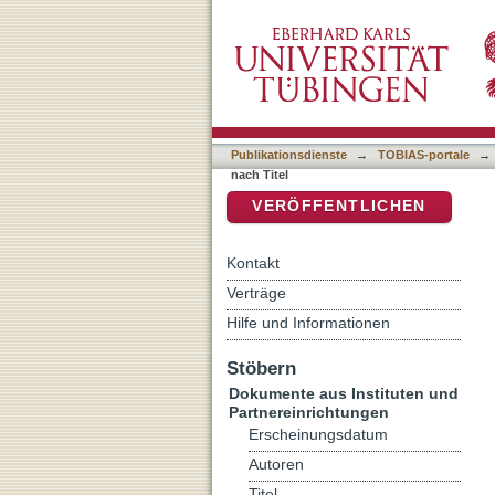
Auflistung Kriminologisch
DSpace Repositorium (Manakin b
Publikationsdienste
→
TOBIAS-portale
→
nach Titel
VERÖFFENTLICHEN
Kontakt
Verträge
Hilfe und Informationen
Stöbern
Dokumente aus Instituten und
Partnereinrichtungen
Erscheinungsdatum
Autoren
Titel