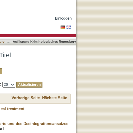
Einloggen
ory
→
Auflistung Kriminologisches Repository
itel
e:
Vorherige Seite
Nächste Seite
cal treatment
eorie und des Desintegrationsansatzes
kel