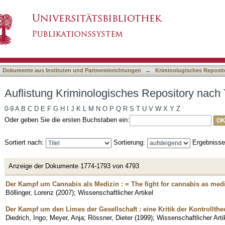
es Repository nach Titel
asiert)
Dokumente aus Instituten und Partnereinrichtungen
→
Kriminologisches Reposit
Auflistung Kriminologisches Repository nach T
0-9
A
B
C
D
E
F
G
H
I
J
K
L
M
N
O
P
Q
R
S
T
U
V
W
X
Y
Z
Oder geben Sie die ersten Buchstaben ein:
Sortiert nach:
Sortierung:
Ergebniss
Anzeige der Dokumente 1774-1793 von 4793
Der Kampf um Cannabis als Medizin : = The fight for cannabis as medi
Böllinger, Lorenz
(
2007
)
;
Wissenschaftlicher Artikel
Der Kampf um den Limes der Gesellschaft : eine Kritik der Kontrollth
Diedrich, Ingo
;
Meyer, Anja
;
Rössner, Dieter
(
1999
)
;
Wissenschaftlicher Arti