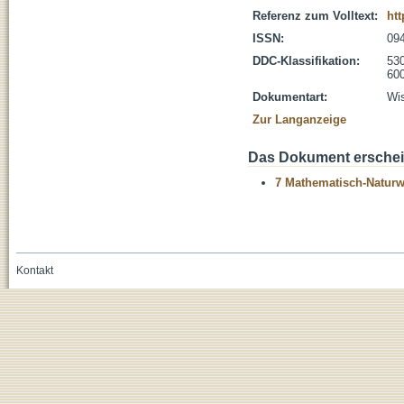
Referenz zum Volltext:
htt
ISSN:
09
DDC-Klassifikation:
530
600
Dokumentart:
Wis
Zur Langanzeige
Das Dokument erschein
7 Mathematisch-Naturwi
Kontakt