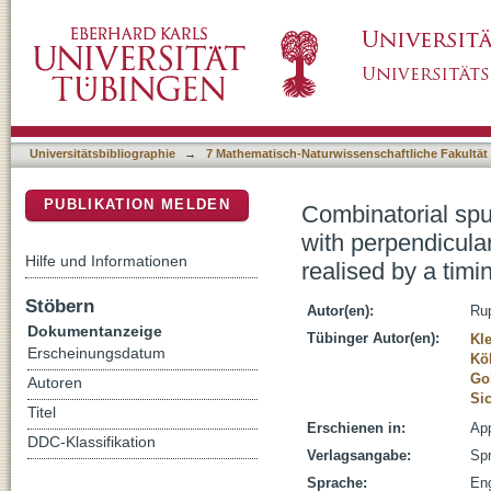
Combinatorial sputtering in planetary type sys
DSpace Repositorium (Manakin basiert)
of layer thickness and composition realised 
Universitätsbibliographie
→
7 Mathematisch-Naturwissenschaftliche Fakultät
PUBLIKATION MELDEN
Combinatorial sput
with perpendicula
Hilfe und Informationen
realised by a tim
Stöbern
Autor(en):
Rup
Dokumentanzeige
Tübinger Autor(en):
Kle
Erscheinungsdatum
Köl
Go
Autoren
Si
Titel
Erschienen in:
App
DDC-Klassifikation
Verlagsangabe:
Spr
Sprache:
Eng