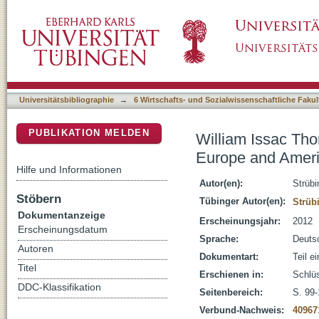
William Issac Thomas und Florian Znaniecki
DSpace Repositorium (Manakin basiert)
Universitätsbibliographie
→
6 Wirtschafts- und Sozialwissenschaftliche Fakul
PUBLIKATION MELDEN
William Issac Tho
Europe and Amer
Hilfe und Informationen
Autor(en):
Strübi
Stöbern
Tübinger Autor(en):
Strüb
Dokumentanzeige
Erscheinungsjahr:
2012
Erscheinungsdatum
Sprache:
Deuts
Autoren
Dokumentart:
Teil e
Titel
Erschienen in:
Schlü
DDC-Klassifikation
Seitenbereich:
S. 99
Verbund-Nachweis:
40967