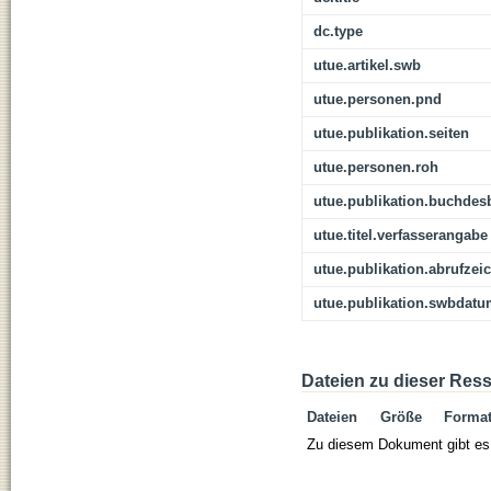
dc.type
utue.artikel.swb
utue.personen.pnd
utue.publikation.seiten
utue.personen.roh
utue.publikation.buchdes
utue.titel.verfasserangabe
utue.publikation.abrufzei
utue.publikation.swbdat
Dateien zu dieser Res
Dateien
Größe
Forma
Zu diesem Dokument gibt es 