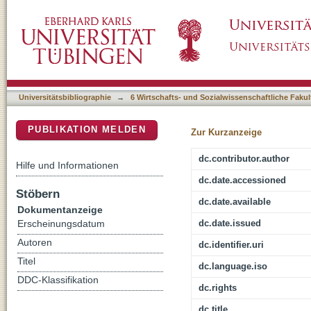
Empirische Desiderate einer normativen Fac
DSpace Repositorium (Manakin basiert)
Universitätsbibliographie
→
6 Wirtschafts- und Sozialwissenschaftliche Fakul
PUBLIKATION MELDEN
Zur Kurzanzeige
dc.contributor.author
Hilfe und Informationen
dc.date.accessioned
Stöbern
dc.date.available
Dokumentanzeige
dc.date.issued
Erscheinungsdatum
Autoren
dc.identifier.uri
Titel
dc.language.iso
DDC-Klassifikation
dc.rights
dc.title