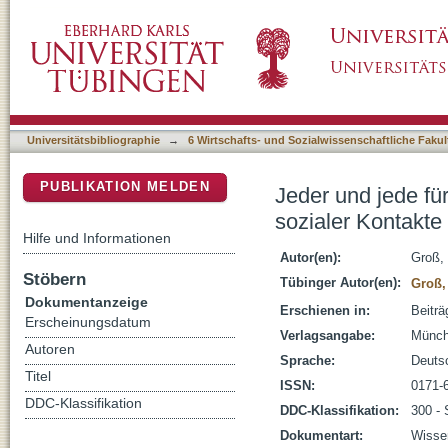
Jeder und jede für sich? : geschlechtsspezi
DSpace Repositorium (Manakin basiert)
Berufseinstieg von Hochschulabsolventen
Universitätsbibliographie
→
6 Wirtschafts- und Sozialwissenschaftliche Fakul
PUBLIKATION MELDEN
Jeder und jede fü
sozialer Kontakte
Hilfe und Informationen
Autor(en):
Groß, 
Stöbern
Tübinger Autor(en):
Groß,
Dokumentanzeige
Erschienen in:
Beiträ
Erscheinungsdatum
Verlagsangabe:
Münch
Autoren
Sprache:
Deuts
Titel
ISSN:
0171-
DDC-Klassifikation
DDC-Klassifikation:
300 - 
Dokumentart:
Wissen