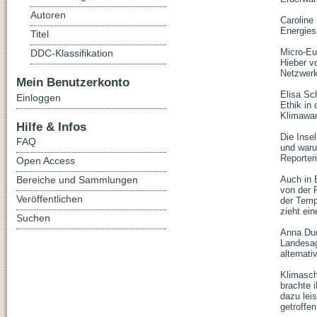
Autoren
Caroline
Energies
Titel
Micro-Eu
DDC-Klassifikation
Hieber v
Netzwerk
Mein Benutzerkonto
Elisa Sc
Einloggen
Ethik in
Klimawan
Hilfe & Infos
Die Insel
FAQ
und waru
Reporter
Open Access
Bereiche und Sammlungen
Auch in 
von der 
Veröffentlichen
der Temp
zieht ein
Suchen
Anna Dud
Landesag
alternat
Klimasch
brachte 
dazu lei
getroffen