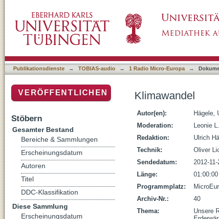
Klimawandel
Publikationsdienste
→
TOBIAS-audio
→
1 Radio Micro-Europa
→
Dokume
VERÖFFENTLICHEN
Klimawandel
Autor(en):
Hägele, 
Stöbern
Moderation:
Leonie L
Gesamter Bestand
Redaktion:
Ulrich H
Bereiche & Sammlungen
Technik:
Oliver Li
Erscheinungsdatum
Sendedatum:
2012-11-
Autoren
Länge:
01:00:00
Titel
Programmplatz:
MicroEu
DDC-Klassifikation
Archiv-Nr.:
40
Diese Sammlung
Thema:
Unsere R
Erscheinungsdatum
Erderwär