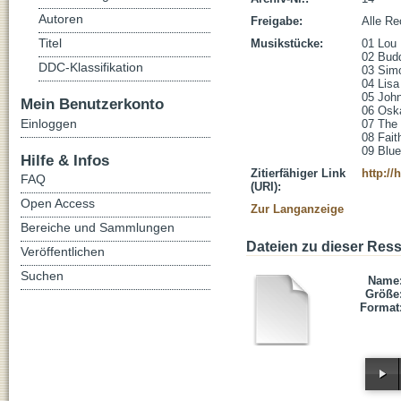
Autoren
Freigabe:
Alle Re
Titel
Musikstücke:
01 Lou 
02 Budd
DDC-Klassifikation
03 Simo
04 Lisa
05 John
Mein Benutzerkonto
06 Oska
Einloggen
07 The 
08 Fait
09 Blue
Hilfe & Infos
Zitierfähiger Link
http://
FAQ
(URI):
Open Access
Zur Langanzeige
Bereiche und Sammlungen
Dateien zu dieser Res
Veröffentlichen
Suchen
Name
Größe
Format