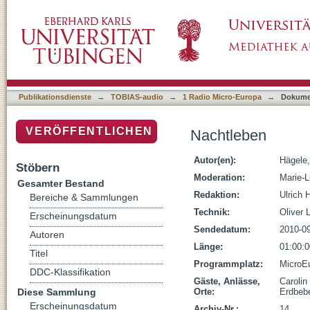
Nachtleben
Publikationsdienste
→
TOBIAS-audio
→
1 Radio Micro-Europa
→
Dokume
VERÖFFENTLICHEN
Nachtleben
Autor(en):
Hägele,
Stöbern
Moderation:
Marie-L
Gesamter Bestand
Redaktion:
Ulrich 
Bereiche & Sammlungen
Technik:
Oliver 
Erscheinungsdatum
Sendedatum:
2010-0
Autoren
Länge:
01:00:0
Titel
Programmplatz:
MicroE
DDC-Klassifikation
Gäste, Anlässe,
Carolin
Diese Sammlung
Orte:
Erdbeb
Erscheinungsdatum
Archiv-Nr.:
14