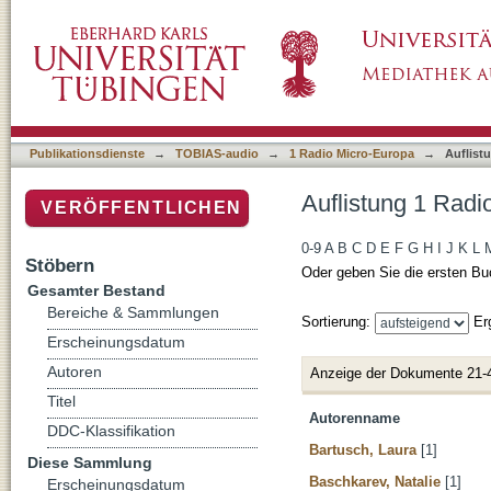
Auflistung 1 Radio Micro-Europa nach Autor
Publikationsdienste
→
TOBIAS-audio
→
1 Radio Micro-Europa
→
Auflist
Auflistung 1 Radi
VERÖFFENTLICHEN
0-9
A
B
C
D
E
F
G
H
I
J
K
L
Stöbern
Oder geben Sie die ersten Bu
Gesamter Bestand
Bereiche & Sammlungen
Sortierung:
Er
Erscheinungsdatum
Autoren
Anzeige der Dokumente 21-
Titel
Autorenname
DDC-Klassifikation
Bartusch, Laura
[1]
Diese Sammlung
Baschkarev, Natalie
[1]
Erscheinungsdatum