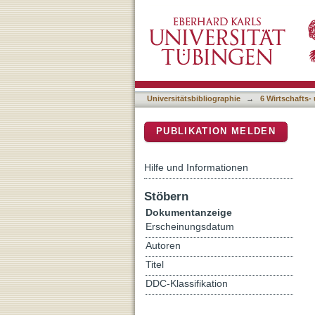
Personality Traits and Li
DSpace Repositorium (Manakin b
Universitätsbibliographie
→
6 Wirtschafts-
PUBLIKATION MELDEN
Hilfe und Informationen
Stöbern
Dokumentanzeige
Erscheinungsdatum
Autoren
Titel
DDC-Klassifikation