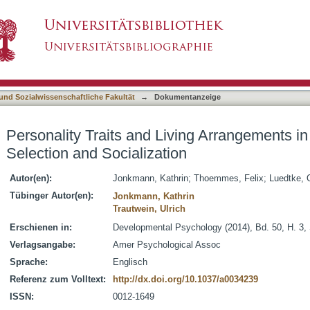
ving Arrangements in Young Adulthood: Selectio
asiert)
 und Sozialwissenschaftliche Fakultät
→
Dokumentanzeige
Personality Traits and Living Arrangements i
Selection and Socialization
Autor(en):
Jonkmann, Kathrin
;
Thoemmes, Felix
;
Luedtke, O
Tübinger Autor(en):
Jonkmann, Kathrin
Trautwein, Ulrich
Erschienen in:
Developmental Psychology (2014), Bd. 50, H. 3,
Verlagsangabe:
Amer Psychological Assoc
Sprache:
Englisch
Referenz zum Volltext:
http://dx.doi.org/10.1037/a0034239
ISSN:
0012-1649