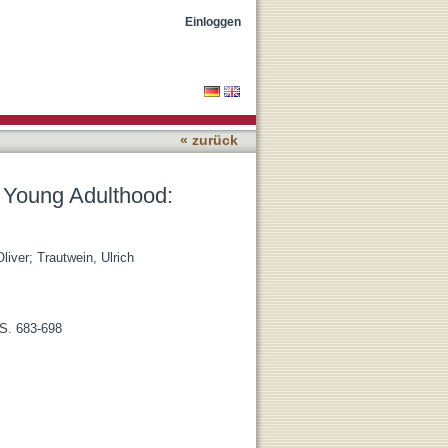
n and Socialization
Einloggen
« zurück
n Young Adulthood:
liver
;
Trautwein, Ulrich
 S. 683-698