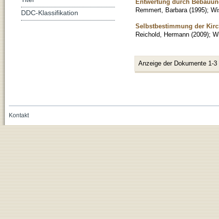
Entwertung durch Bebauun
Remmert, Barbara
(
1995
)
;
Wi
DDC-Klassifikation
Selbstbestimmung der Kirch
Reichold, Hermann
(
2009
)
;
Wi
Anzeige der Dokumente 1-3
Kontakt