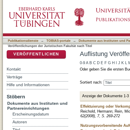
Auflistung Veröffentlichungen der Juristische
DSpace Repositorium (Manakin basiert)
Publikationsdienste
→
TOBIAS-portale
→
Dokumente aus Instituten und Pa
Veröffentlichungen der Juristischen Fakultät nach Titel
Auflistung Veröffe
VERÖFFENTLICHEN
0-9
A
B
C
D
E
F
G
H
I
J
K
L
Kontakt
Oder geben Sie die ersten Bu
Verträge
Sortiert nach:
Hilfe und Informationen
Anzeige der Dokumente 1-3
Stöbern
Dokumente aus Instituten und
Effektuierung oder Verkomp
Partnereinrichtungen
Reichold, Hermann
;
Rein, Mi
Erscheinungsdatum
62(2008), 7, S. 269-272
Autoren
Nutzungsvorbereitende Auf
Titel