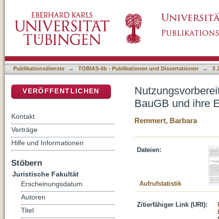
Nutzungsvorbereitende Aufwendungen in Geb
DSpace Repositorium (Manakin basiert)
Entschädigung bei Entwertung durch Bebau
Publikationsdienste
→
TOBIAS-lib - Publikationen und Dissertationen
→
3 
Nutzungsvorberei
VERÖFFENTLICHEN
BauGB und ihre E
Kontakt
Remmert, Barbara
Verträge
Hilfe und Informationen
Dateien:
Stöbern
Juristische Fakultät
Aufrufstatistik
Erscheinungsdatum
Autoren
Zitierfähiger Link (URI):
Titel