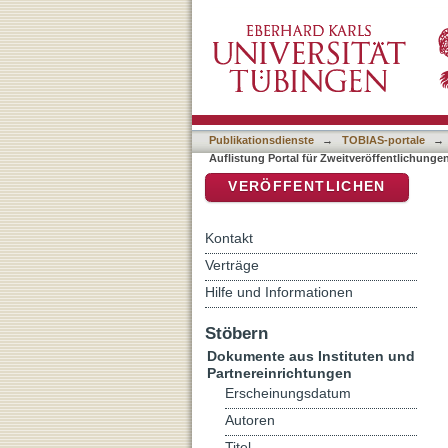
Auflistung Portal für Zwei
DSpace Repositorium (Manakin b
Dietmar"
Publikationsdienste
→
TOBIAS-portale
→
Auflistung Portal für Zweitveröffentlichunge
VERÖFFENTLICHEN
Kontakt
Verträge
Hilfe und Informationen
Stöbern
Dokumente aus Instituten und
Partnereinrichtungen
Erscheinungsdatum
Autoren
Titel