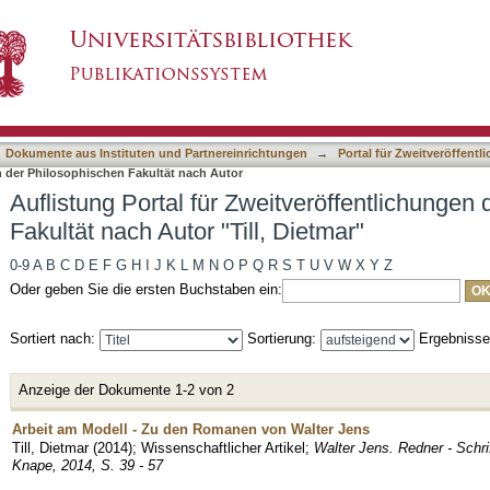
tveröffentlichungen der Philosophischen Fakultät
asiert)
Dokumente aus Instituten und Partnereinrichtungen
→
Portal für Zweitveröffent
n der Philosophischen Fakultät nach Autor
Auflistung Portal für Zweitveröffentlichungen
Fakultät nach Autor "Till, Dietmar"
0-9
A
B
C
D
E
F
G
H
I
J
K
L
M
N
O
P
Q
R
S
T
U
V
W
X
Y
Z
Oder geben Sie die ersten Buchstaben ein:
Sortiert nach:
Sortierung:
Ergebniss
Anzeige der Dokumente 1-2 von 2
Arbeit am Modell - Zu den Romanen von Walter Jens
Till, Dietmar
(
2014
)
;
Wissenschaftlicher Artikel
;
Walter Jens. Redner - Schri
Knape, 2014, S. 39 - 57