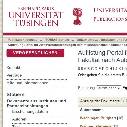
Auflistung Portal für Zweitveröffentlichunge
DSpace Repositorium (Manakin basiert)
Publikationsdienste
→
TOBIAS-portale
→
Dokumente aus Instituten und Pa
Auflistung Portal für Zweitveröffentlichungen der Philosophischen Fakultät na
Auflistung Portal
VERÖFFENTLICHEN
Fakultät nach Aut
Kontakt
0-9
A
B
C
D
E
F
G
H
I
J
K
L
Verträge
Oder geben Sie die ersten Bu
Hilfe und Informationen
Sortierung:
Er
Stöbern
Dokumente aus Instituten und
Anzeige der Dokumente 1-1
Partnereinrichtungen
Autorenname
Erscheinungsdatum
Wachinger, Burghart
[18]
Autoren
Wagner, Alexander
[1]
Titel