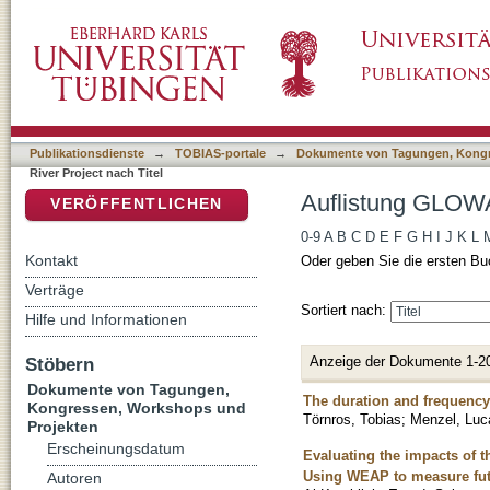
Auflistung GLOWA Jordan River Project nach
DSpace Repositorium (Manakin basiert)
Publikationsdienste
→
TOBIAS-portale
→
Dokumente von Tagungen, Kongr
River Project nach Titel
Auflistung GLOWA 
VERÖFFENTLICHEN
0-9
A
B
C
D
E
F
G
H
I
J
K
L
Kontakt
Oder geben Sie die ersten Bu
Verträge
Sortiert nach:
Hilfe und Informationen
Anzeige der Dokumente 1-2
Stöbern
Dokumente von Tagungen,
The duration and frequency 
Kongressen, Workshops und
Törnros, Tobias
;
Menzel, Luc
Projekten
Erscheinungsdatum
Evaluating the impacts of 
Using WEAP to measure futu
Autoren