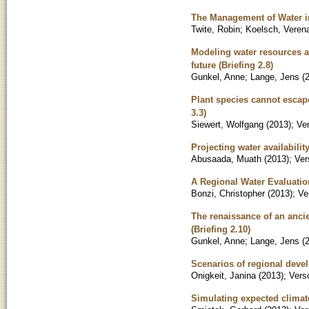
The Management of Water in
Twite, Robin
;
Koelsch, Veren
Modeling water resources an
future (Briefing 2.8)
Gunkel, Anne
;
Lange, Jens
(
Plant species cannot escap
3.3)
Siewert, Wolfgang
(
2013
)
;
Ver
Projecting water availabil
Abusaada, Muath
(
2013
)
;
Ver
A Regional Water Evaluation
Bonzi, Christopher
(
2013
)
;
Ve
The renaissance of an ancie
(Briefing 2.10)
Gunkel, Anne
;
Lange, Jens
(
Scenarios of regional deve
Onigkeit, Janina
(
2013
)
;
Vers
Simulating expected climat