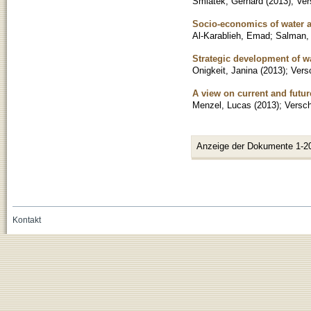
Smiatek, Gerhard
(
2013
)
;
Ver
Socio-economics of water al
Al-Karablieh, Emad
;
Salman,
Strategic development of wa
Onigkeit, Janina
(
2013
)
;
Vers
A view on current and futur
Menzel, Lucas
(
2013
)
;
Versch
Anzeige der Dokumente 1-2
Kontakt