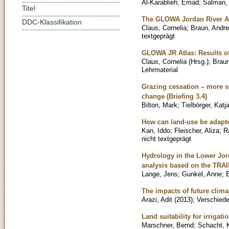
Al-Karablieh, Emad
;
Salman,
Titel
The GLOWA Jordan River Atl
DDC-Klassifikation
Claus, Cornelia
;
Braun, Andr
textgeprägt
GLOWA JR Atlas: Results o
Claus, Cornelia (Hrsg.)
;
Braun
Lehrmaterial
Grazing cessation – more s
change (Briefing 3.4)
Bilton, Mark
;
Tielbörger, Katj
How can land-use be adapted
Kan, Iddo
;
Fleischer, Aliza
;
R
nicht textgeprägt
Hydrology in the Lower Jor
analysis based on the TRA
Lange, Jens
;
Gunkel, Anne
;
B
The impacts of future clima
Arazi, Adit
(
2013
)
;
Verschiede
Land suitability for irrigati
Marschner, Bernd
;
Schacht, 