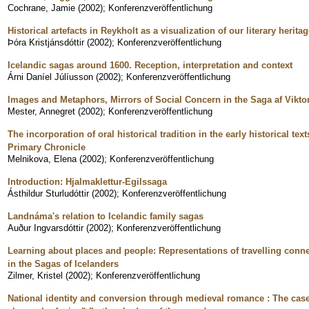
Cochrane, Jamie
(
2002
)
;
Konferenzveröffentlichung
Historical artefacts in Reykholt as a visualization of our literary herita
Þóra Kristjánsdóttir
(
2002
)
;
Konferenzveröffentlichung
Icelandic sagas around 1600. Reception, interpretation and context
Árni Daníel Júlíusson
(
2002
)
;
Konferenzveröffentlichung
Images and Metaphors, Mirrors of Social Concern in the Saga af Vikto
Mester, Annegret
(
2002
)
;
Konferenzveröffentlichung
The incorporation of oral historical tradition in the early historical te
Primary Chronicle
Melnikova, Elena
(
2002
)
;
Konferenzveröffentlichung
Introduction: Hjalmaklettur-Egilssaga
Ásthildur Sturludóttir
(
2002
)
;
Konferenzveröffentlichung
Landnáma's relation to Icelandic family sagas
Auður Ingvarsdóttir
(
2002
)
;
Konferenzveröffentlichung
Learning about places and people: Representations of travelling con
in the Sagas of Icelanders
Zilmer, Kristel
(
2002
)
;
Konferenzveröffentlichung
National identity and conversion through medieval romance : The case