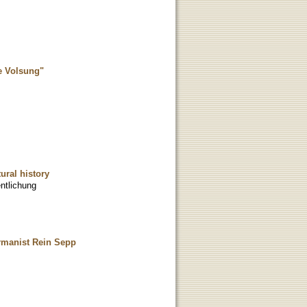
he Volsung"
ural history
ntlichung
ermanist Rein Sepp