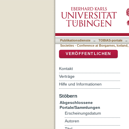
Auflistung Sagas and Soci
DSpace Repositorium (Manakin b
Publikationsdienste
→
TOBIAS-portale
→
Societies - Conference at Borgarnes, Iceland,
VERÖFFENTLICHEN
Kontakt
Verträge
Hilfe und Informationen
Stöbern
Abgeschlossene
Portale/Sammlungen
Erscheinungsdatum
Autoren
Titel