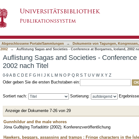
eties - Conference at Borgarnes, Iceland, 2002
asiert)
Abgeschlossene Portale/Sammlungen
→
Dokumente von Tagungen, Kongressen,
 2002
→
Auflistung Sagas and Societies - Conference at Borgarnes, Iceland, 2002 na
Auflistung Sagas and Societies - Conference 
2002 nach Titel
0-9
A
B
C
D
E
F
G
H
I
J
K
L
M
N
O
P
Q
R
S
T
U
V
W
X
Y
Z
Oder geben Sie die ersten Buchstaben ein:
Sortiert nach:
Sortierung:
Ergebniss
Anzeige der Dokumente 7-26 von 29
Gunnhildur and the male whores
Jóna Guðbjörg Torfadóttir
(
2002
)
;
Konferenzveröffentlichung
Hawkers, beggars, assassins and tramps : Fringe characters in the Ís