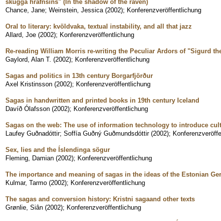
skugga hrafnsins" (In the shadow of the raven)
Chance, Jane
;
Weinstein, Jessica
(
2002
)
;
Konferenzveröffentlichung
Oral to literary: kvöldvaka, textual instability, and all that jazz
Allard, Joe
(
2002
)
;
Konferenzveröffentlichung
Re-reading William Morris re-writing the Peculiar Ardors of "Sigurd t
Gaylord, Alan T.
(
2002
)
;
Konferenzveröffentlichung
Sagas and politics in 13th century Borgarfjörður
Axel Kristinsson
(
2002
)
;
Konferenzveröffentlichung
Sagas in handwritten and printed books in 19th century Iceland
Davíð Ólafsson
(
2002
)
;
Konferenzveröffentlichung
Sagas on the web: The use of information technology to introduce cult
Laufey Guðnadóttir
;
Soffía Guðný Guðmundsdóttir
(
2002
)
;
Konferenzveröffe
Sex, lies and the Íslendinga sögur
Fleming, Damian
(
2002
)
;
Konferenzveröffentlichung
The importance and meaning of sagas in the ideas of the Estonian G
Kulmar, Tarmo
(
2002
)
;
Konferenzveröffentlichung
The sagas and conversion history: Kristni sagaand other texts
Grønlie, Siân
(
2002
)
;
Konferenzveröffentlichung