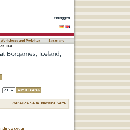
 nach Titel
Einloggen
 Workshops und Projekten
→
Sagas and
ch Titel
at Borgarnes, Iceland,
e:
Vorherige Seite
Nächste Seite
lendinga sögur