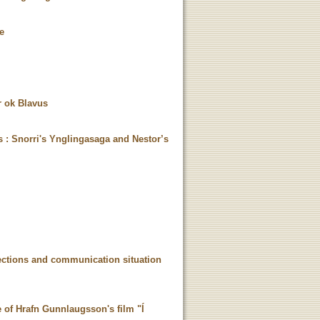
ge
r ok Blavus
xts : Snorri's Ynglingasaga and Nestor’s
nections and communication situation
 of Hrafn Gunnlaugsson's film "Í