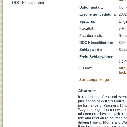
http
DDC-Klassifikation
Dokumentart:
Konf
Erscheinungsdatum:
2002
Sprache:
Engl
Fakultät:
5 Ph
Fachbereich:
Sons
DDC-Klassifikation:
839 
Schlagworte:
Saga
Freie Schlagwörter:
c
Lizenz:
http
tueb
Zur Langanzeige
Abstract:
In the history of cultural ex
publication of William Morris,
performance of Wagner’s Ring 
Wagner sought the renewal of t
aristocratic elites. Implicit in
role and relation to sources o
different ways, Morris and Wa
their time, and their anxietie