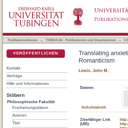
Translating anxieties: Morris, Wagner, and th
DSpace Repositorium (Manakin basiert)
Publikationsdienste
→
TOBIAS-lib - Publikationen und Dissertationen
→
5 
Translating anxiet
VERÖFFENTLICHEN
Romanticism
Kontakt
Lewis, John M.
Verträge
Hilfe und Informationen
Dateien:
Stöbern
Philosophische Fakultät
Aufrufstatistik
Erscheinungsdatum
Autoren
Zitierfähiger Link
http
Titel
(URI):
http