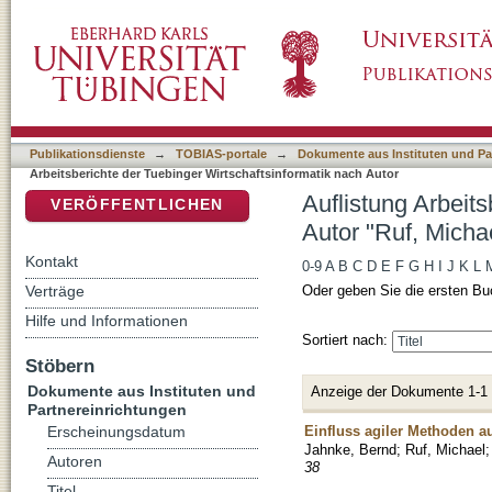
Auflistung Arbeitsberichte der Tuebinger Wirt
DSpace Repositorium (Manakin basiert)
Publikationsdienste
→
TOBIAS-portale
→
Dokumente aus Instituten und Pa
Arbeitsberichte der Tuebinger Wirtschaftsinformatik nach Autor
Auflistung Arbeit
VERÖFFENTLICHEN
Autor "Ruf, Micha
Kontakt
0-9
A
B
C
D
E
F
G
H
I
J
K
L
Verträge
Oder geben Sie die ersten Bu
Hilfe und Informationen
Sortiert nach:
Stöbern
Dokumente aus Instituten und
Anzeige der Dokumente 1-1
Partnereinrichtungen
Einfluss agiler Methoden au
Erscheinungsdatum
Jahnke, Bernd
;
Ruf, Michael
Autoren
38
Titel