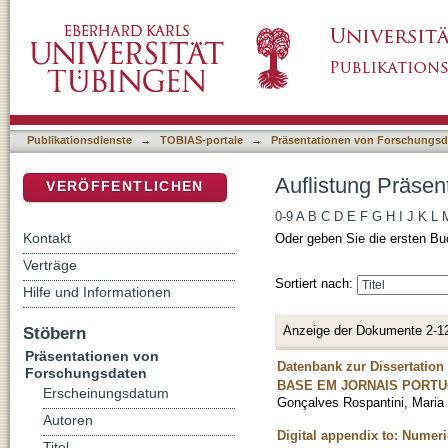
Auflistung Präsentationen von Forschungsdat
DSpace Repositorium (Manakin basiert)
Publikationsdienste
→
TOBIAS-portale
→
Präsentationen von Forschungsd
Auflistung Präsen
VERÖFFENTLICHEN
0-9
A
B
C
D
E
F
G
H
I
J
K
L
Kontakt
Oder geben Sie die ersten Bu
Verträge
Sortiert nach:
Hilfe und Informationen
Anzeige der Dokumente 2-1
Stöbern
Präsentationen von
Datenbank zur Disserta
Forschungsdaten
BASE EM JORNAIS PORTU
Erscheinungsdatum
Gonçalves Rospantini, Maria 
Autoren
Digital appendix to: Numeri
Titel