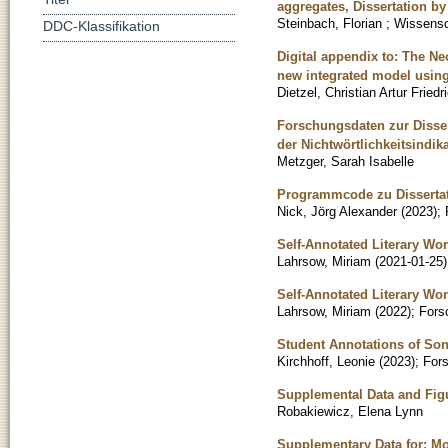
aggregates, Dissertation by
Steinbach, Florian
;
Wissensch
DDC-Klassifikation
Digital appendix to: The Ne
new integrated model usin
Dietzel, Christian Artur Friedr
Forschungsdaten zur Disser
der Nichtwörtlichkeitsindi
Metzger, Sarah Isabelle
Programmcode zu Dissertati
Nick, Jörg Alexander
(
2023
)
;
Self-Annotated Literary Wor
Lahrsow, Miriam
(
2021-01-25
)
Self-Annotated Literary Wor
Lahrsow, Miriam
(
2022
)
;
Fors
Student Annotations of Son
Kirchhoff, Leonie
(
2023
)
;
For
Supplemental Data and Figu
Robakiewicz, Elena Lynn
Supplementary Data for: Mo