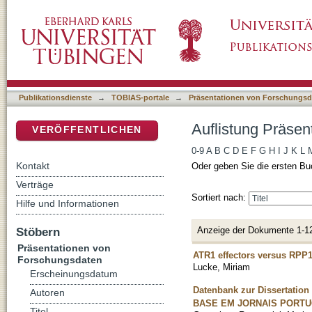
Auflistung Präsentationen von Forschungsdat
DSpace Repositorium (Manakin basiert)
Publikationsdienste
→
TOBIAS-portale
→
Präsentationen von Forschungsd
Auflistung Präsen
VERÖFFENTLICHEN
0-9
A
B
C
D
E
F
G
H
I
J
K
L
Kontakt
Oder geben Sie die ersten Bu
Verträge
Sortiert nach:
Hilfe und Informationen
Anzeige der Dokumente 1-1
Stöbern
Präsentationen von
ATR1 effectors versus RPP1 
Forschungsdaten
Lucke, Miriam
Erscheinungsdatum
Datenbank zur Disserta
Autoren
BASE EM JORNAIS PORTU
Titel