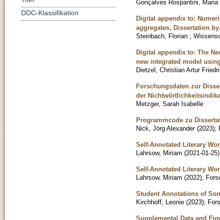
Gonçalves Rospantini, Maria 
DDC-Klassifikation
Digital appendix to: Numeri
aggregates, Dissertation by
Steinbach, Florian
;
Wissensch
Digital appendix to: The Ne
new integrated model usin
Dietzel, Christian Artur Friedr
Forschungsdaten zur Disser
der Nichtwörtlichkeitsindi
Metzger, Sarah Isabelle
Programmcode zu Dissertati
Nick, Jörg Alexander
(
2023
)
;
Self-Annotated Literary Wor
Lahrsow, Miriam
(
2021-01-25
)
Self-Annotated Literary Wor
Lahrsow, Miriam
(
2022
)
;
Fors
Student Annotations of Son
Kirchhoff, Leonie
(
2023
)
;
For
Supplemental Data and Figu