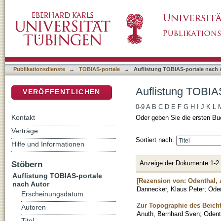
Auflistung TOBIAS-portale nach Autor "Oden
DSpace Repositorium (Manakin basiert)
Publikationsdienste
→
TOBIAS-portale
→
Auflistung TOBIAS-portale nach 
Auflistung TOBIAS
VERÖFFENTLICHEN
0-9
A
B
C
D
E
F
G
H
I
J
K
L
Kontakt
Oder geben Sie die ersten Bu
Verträge
Sortiert nach:
Hilfe und Informationen
Anzeige der Dokumente 1-2
Stöbern
Auflistung TOBIAS-portale
[Rezension von: Odenthal, A
nach Autor
Dannecker, Klaus Peter
;
Oden
Erscheinungsdatum
Zur Topographie des Beicht
Autoren
Anuth, Bernhard Sven
;
Odent
Titel