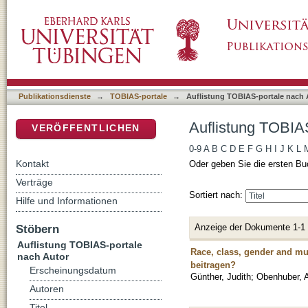
Auflistung TOBIAS-portale nach Autor "Obe
DSpace Repositorium (Manakin basiert)
Publikationsdienste
→
TOBIAS-portale
→
Auflistung TOBIAS-portale nach 
Auflistung TOBIA
VERÖFFENTLICHEN
0-9
A
B
C
D
E
F
G
H
I
J
K
L
Kontakt
Oder geben Sie die ersten Bu
Verträge
Sortiert nach:
Hilfe und Informationen
Anzeige der Dokumente 1-1
Stöbern
Auflistung TOBIAS-portale
Race, class, gender and mu
nach Autor
beitragen?
Erscheinungsdatum
Günther, Judith
;
Obenhuber, 
Autoren
Titel