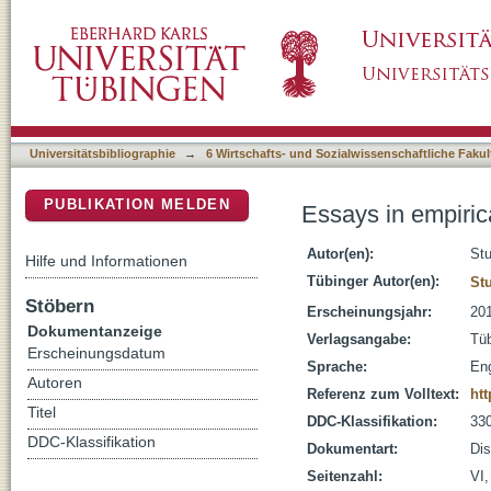
Essays in empirical business economics
DSpace Repositorium (Manakin basiert)
Universitätsbibliographie
→
6 Wirtschafts- und Sozialwissenschaftliche Fakul
PUBLIKATION MELDEN
Essays in empiri
Autor(en):
Stu
Hilfe und Informationen
Tübinger Autor(en):
St
Stöbern
Erscheinungsjahr:
20
Dokumentanzeige
Verlagsangabe:
Tüb
Erscheinungsdatum
Sprache:
Eng
Autoren
Referenz zum Volltext:
ht
Titel
DDC-Klassifikation:
330
DDC-Klassifikation
Dokumentart:
Dis
Seitenzahl:
VI,