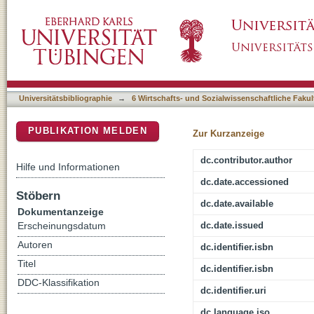
Bologna als amerikanisches Kind des Kalten
DSpace Repositorium (Manakin basiert)
institutionellem Erbe und Weltkultur
Universitätsbibliographie
→
6 Wirtschafts- und Sozialwissenschaftliche Fakul
PUBLIKATION MELDEN
Zur Kurzanzeige
dc.contributor.author
Hilfe und Informationen
dc.date.accessioned
Stöbern
dc.date.available
Dokumentanzeige
dc.date.issued
Erscheinungsdatum
Autoren
dc.identifier.isbn
Titel
dc.identifier.isbn
DDC-Klassifikation
dc.identifier.uri
dc.language.iso