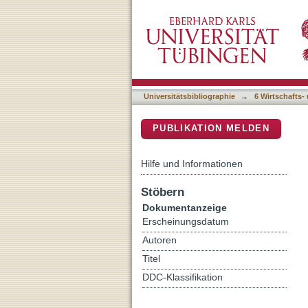
The History of Higher Ed
DSpace Repositorium (Manakin b
Universitätsbibliographie
→
6 Wirtschafts-
PUBLIKATION MELDEN
Hilfe und Informationen
Stöbern
Dokumentanzeige
Erscheinungsdatum
Autoren
Titel
DDC-Klassifikation