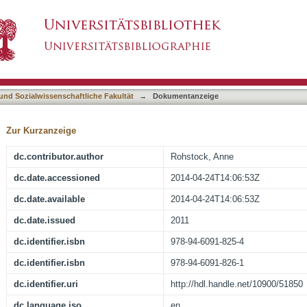
ucation. Some Conceptual Remarks on the Futu
asiert)
 und Sozialwissenschaftliche Fakultät
→
Dokumentanzeige
Zur Kurzanzeige
dc.contributor.author
Rohstock, Anne
dc.date.accessioned
2014-04-24T14:06:53Z
dc.date.available
2014-04-24T14:06:53Z
dc.date.issued
2011
dc.identifier.isbn
978-94-6091-825-4
dc.identifier.isbn
978-94-6091-826-1
dc.identifier.uri
http://hdl.handle.net/10900/51850
dc.language.iso
en