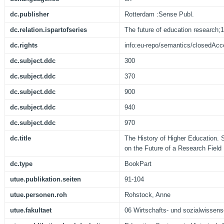
dc.publisher
Rotterdam :Sense Publ.
dc.relation.ispartofseries
The future of education research;1
dc.rights
info:eu-repo/semantics/closedAc
dc.subject.ddc
300
dc.subject.ddc
370
dc.subject.ddc
900
dc.subject.ddc
940
dc.subject.ddc
970
dc.title
The History of Higher Education
on the Future of a Research Field
dc.type
BookPart
utue.publikation.seiten
91-104
utue.personen.roh
Rohstock, Anne
utue.fakultaet
06 Wirtschafts- und sozialwissens