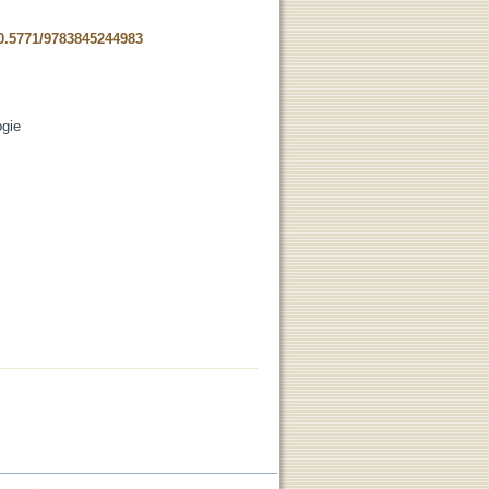
0.5771/9783845244983
ogie