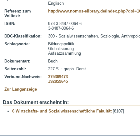
Englisch
Referenz zum
http://www.nomos-elibrary.de/index.php?doi=1
Volltext:
ISBN:
978-3-8487-0064-6
3-8487-0064-6
DDC-Klassifikation:
300 - Sozialwissenschaften, Soziologie, Anthropol
Schlagworte:
Bildungspolitik
Globalisierung
Aufsatzsammlung
Dokumentart:
Buch
Seitenzahl:
227 S. : graph. Darst.
Verbund-Nachweis:
375369473
392859645
Zur Langanzeige
Das Dokument erscheint in:
6 Wirtschafts- und Sozialwissenschaftliche Fakultät
[8107]