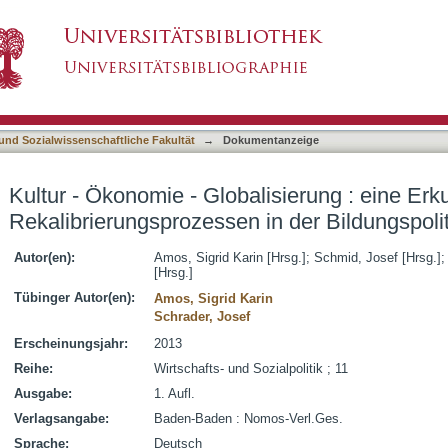
lisierung : eine Erkundung von Rekalibrierung
asiert)
 und Sozialwissenschaftliche Fakultät
→
Dokumentanzeige
Kultur - Ökonomie - Globalisierung : eine Er
Rekalibrierungsprozessen in der Bildungspolit
Autor(en):
Amos, Sigrid Karin [Hrsg.]
;
Schmid, Josef [Hrsg.]
[Hrsg.]
Tübinger Autor(en):
Amos, Sigrid Karin
Schrader, Josef
Erscheinungsjahr:
2013
Reihe:
Wirtschafts- und Sozialpolitik ; 11
Ausgabe:
1. Aufl.
Verlagsangabe:
Baden-Baden : Nomos-Verl.Ges.
Sprache:
Deutsch