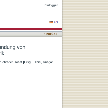
sprozessen in der
Einloggen
« zurück
kundung von
ik
;
Schrader, Josef [Hrsg.]
;
Thiel, Ansgar