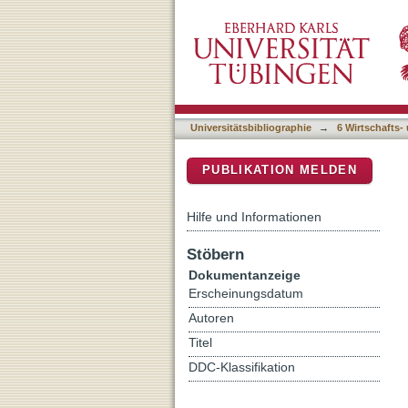
Kultur - Ökonomie - Globa
DSpace Repositorium (Manakin b
Bildungspolitik
Universitätsbibliographie
→
6 Wirtschafts-
PUBLIKATION MELDEN
Hilfe und Informationen
Stöbern
Dokumentanzeige
Erscheinungsdatum
Autoren
Titel
DDC-Klassifikation