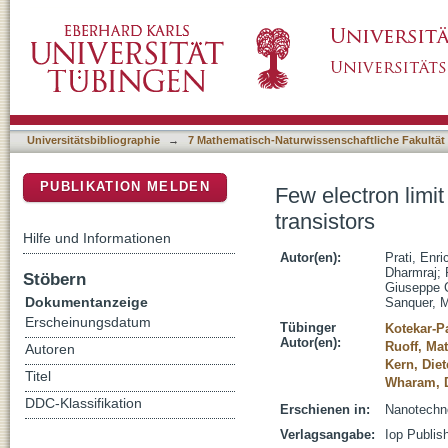
Few electron limit of n-type metal oxide semi
DSpace Repositorium (Manakin basiert)
Universitätsbibliographie
→
7 Mathematisch-Naturwissenschaftliche Fakultät
PUBLIKATION MELDEN
Few electron limit
transistors
Hilfe und Informationen
Autor(en):
Prati, Enri
Dharmraj
;
Stöbern
Giuseppe 
Dokumentanzeige
Sanquer, 
Erscheinungsdatum
Tübinger
Kotekar-Pa
Autor(en):
Ruoff, Mat
Autoren
Kern, Diet
Titel
Wharam, D
DDC-Klassifikation
Erschienen in:
Nanotechno
Verlagsangabe:
Iop Publis