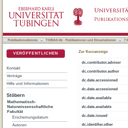
Difference matters! How Different Self-Regu
DSpace Repositorium (Manakin basiert)
Enhance Perspective Taking Performance by Fa
Publikationsdienste
→
TOBIAS-lib - Publikationen und Dissertationen
→
7 
Zur Kurzanzeige
VERÖFFENTLICHEN
dc.contributor.advisor
Kontakt
dc.contributor.author
Verträge
dc.date.accessioned
Hilfe und Informationen
dc.date.accessioned
Stöbern
dc.date.available
Mathematisch-
Naturwissenschaftliche
dc.date.available
Fakultät
dc.date.issued
Erscheinungsdatum
dc.identifier.other
Autoren