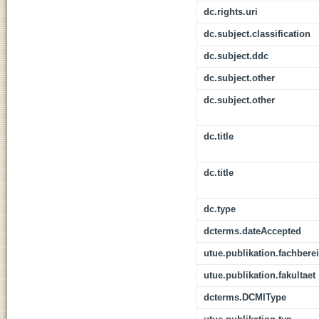
dc.rights.uri
dc.subject.classification
dc.subject.ddc
dc.subject.other
dc.subject.other
dc.title
dc.title
dc.type
dcterms.dateAccepted
utue.publikation.fachbere
utue.publikation.fakultaet
dcterms.DCMIType