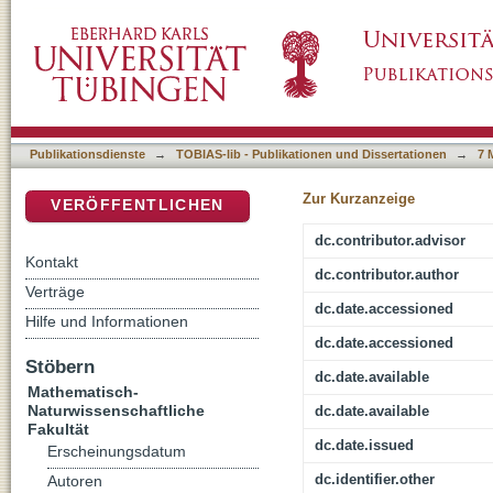
Immuntherapeutische Ansätze beim Rhabdom
DSpace Repositorium (Manakin basiert)
Phagozytose
Publikationsdienste
→
TOBIAS-lib - Publikationen und Dissertationen
→
7 
Zur Kurzanzeige
VERÖFFENTLICHEN
dc.contributor.advisor
Kontakt
dc.contributor.author
Verträge
dc.date.accessioned
Hilfe und Informationen
dc.date.accessioned
Stöbern
dc.date.available
Mathematisch-
Naturwissenschaftliche
dc.date.available
Fakultät
dc.date.issued
Erscheinungsdatum
dc.identifier.other
Autoren