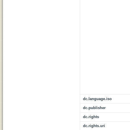
dc.language.iso
dc.publisher
dc.rights
dc.rights.uri