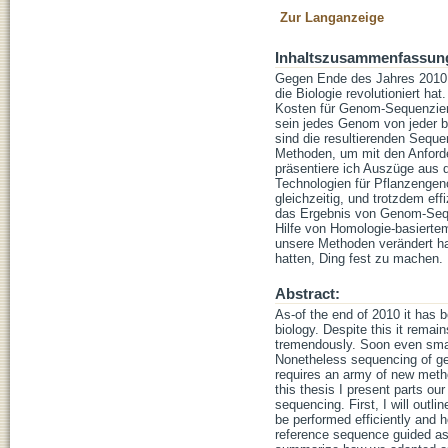
Zur Langanzeige
Inhaltszusammenfassun
Gegen Ende des Jahres 2010 
die Biologie revolutioniert h
Kosten für Genom-Sequenzieru
sein jedes Genom von jeder b
sind die resultierenden Seque
Methoden, um mit den Anforde
präsentiere ich Auszüge aus 
Technologien für Pflanzenge
gleichzeitig, und trotzdem e
das Ergebnis von Genom-Sequ
Hilfe von Homologie-basiert
unsere Methoden verändert h
hatten, Ding fest zu machen.
Abstract:
As-of the end of 2010 it ha
biology. Despite this it rema
tremendously. Soon even small
Nonetheless sequencing of ge
requires an army of new meth
this thesis I present parts ou
sequencing. First, I will out
be performed efficiently and 
reference sequence guided ass