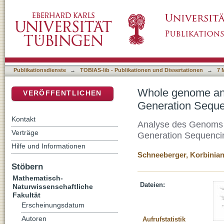
Whole genome analysis of Arabidopsis thali
DSpace Repositorium (Manakin basiert)
Publikationsdienste
→
TOBIAS-lib - Publikationen und Dissertationen
→
7 
Whole genome anal
VERÖFFENTLICHEN
Generation Sequ
Kontakt
Analyse des Genoms d
Verträge
Generation Sequenci
Hilfe und Informationen
Schneeberger, Korbinia
Stöbern
Mathematisch-
Dateien:
Naturwissenschaftliche
Fakultät
Erscheinungsdatum
Autoren
Aufrufstatistik