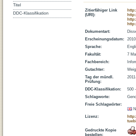
Titel
Zitierfähiger Link
http
DDC-Klassifikation
(URI):
http
http
http
Dokumentart:
Disse
Erscheinungsdatum:
2010
Sprache:
Engl
Fakultät:
7 Ma
Fachbereich:
Infor
Gutachter:
Weige
Tag der mündl.
2011
Prüfung:
DDC-Klassifikation:
500 
Schlagworte:
Geno
Freie Schlagwörter:
N
Lizenz:
http
tueb
Gedruckte Kopie
bestellen: